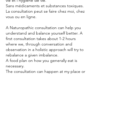
vie et l’hygiène de vie.
Sans médicaments et substances toxiques.
La consultation peut se faire chez moi, chez
vous ou en ligne.
A Naturopathic consultation can help you
understand and balance yourself better. A
first consultation takes about 1-2 hours
where we, through conversation and
observation in a holistic approach will try to
rebalance a given imbalance.
A food plan on how you generally eat is
necessary.
The consultation can happen at my place or
online.
Contact Details
33 766865560
laerkeok@hotmail.com