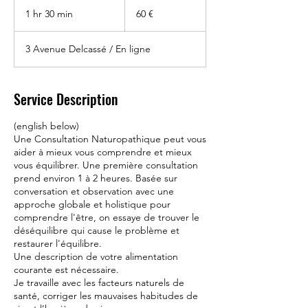
60
€
1 hr 30 min
1
60 €
h
3
3 Avenue Delcassé / En ligne
0
m
i
n
Service Description
(english below)
Une Consultation Naturopathique peut vous
aider à mieux vous comprendre et mieux
vous équilibrer. Une première consultation
prend environ 1 à 2 heures. Basée sur
conversation et observation avec une
approche globale et holistique pour
comprendre l'être, on essaye de trouver le
déséquilibre qui cause le problème et
restaurer l'équilibre.
Une description de votre alimentation
courante est nécessaire.
Je travaille avec les facteurs naturels de
santé, corriger les mauvaises habitudes de