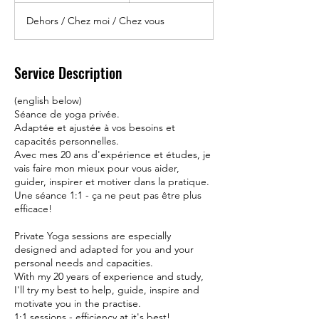
3
Dehors / Chez moi / Chez vous
0
m
i
n
Service Description
(english below)
Séance de yoga privée.
Adaptée et ajustée à vos besoins et
capacités personnelles.
Avec mes 20 ans d'expérience et études, je
vais faire mon mieux pour vous aider,
guider, inspirer et motiver dans la pratique.
Une séance 1:1 - ça ne peut pas être plus
efficace!
Private Yoga sessions are especially
designed and adapted for you and your
personal needs and capacities.
With my 20 years of experience and study,
I'll try my best to help, guide, inspire and
motivate you in the practise.
1:1 sessions - efficiency at it's best!