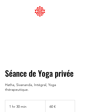
Satya Yoga &
Naturopathy
Holistic Health Management
Séance de Yoga privée
Hatha, Sivananda, Intégral, Yoga
thérapeutique.
60
€
1 hr 30 min
1
60 €
h